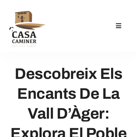
Skip
to
content
Toggle
Navigat
Inici
Descobreix Els
La Casa
Encants De La
Apartaments
Vall D’Àger:
Activitats
Explora El Poble
Notícies