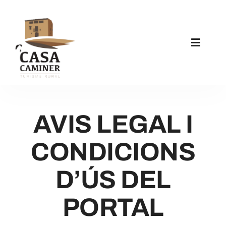
Skip
to
content
Toggle
Navigat
Inici
AVIS LEGAL I
La Casa
CONDICIONS
Apartaments
D’ÚS DEL
Activitats
PORTAL
Notícies